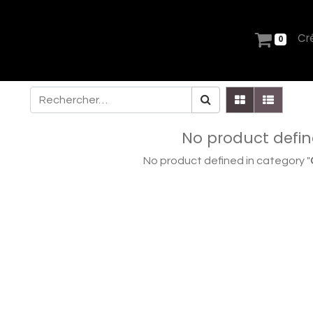
Cr
0
No product defi
No product defined in category "