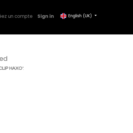
éez un compte
Sign in
English (UK)
ned
CLIP HAXO
".