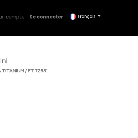
 un compte
Se connecter
Français
ini
 TITANIUM / FT 7263
".