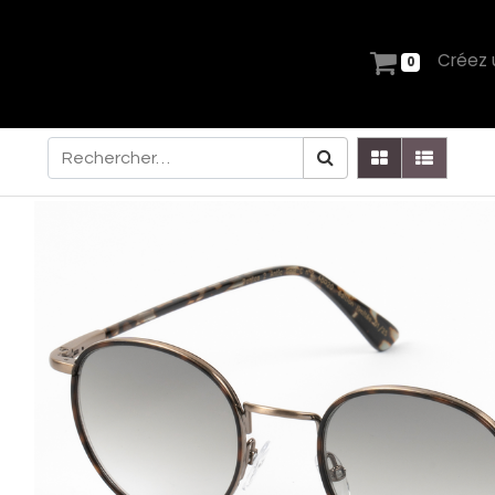
Créez
0