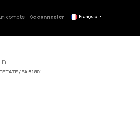
 un compte
Se connecter
Français
ini
CETATE / FA 6180
".