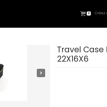
Créez
0
Travel Case 
22X16X6