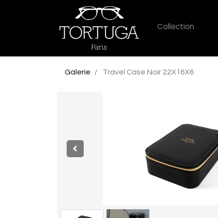
Collection
Galerie
Travel Case Noir 22X16X6