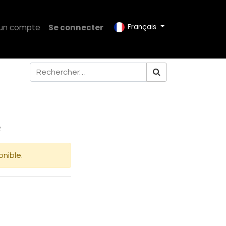
 un compte
Se connecter
Français
2
onible.