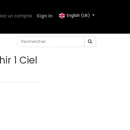
éez un compte
Sign in
English (UK)
ir 1 Ciel