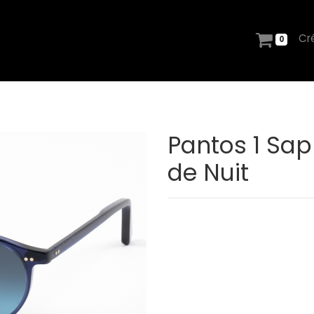
Cr
0
Pantos 1 Saph
de Nuit