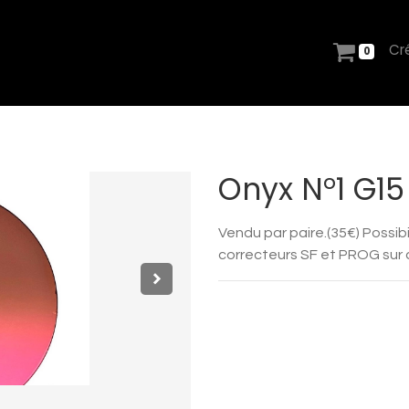
Cr
0
Onyx N°1 G15
Vendu par paire.(35€) Possibi
correcteurs SF et PROG sur