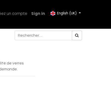
éez un compte
Sign in
English (UK)
lité de verres
 demande.